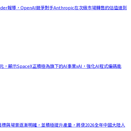
er報導，OpenAI競爭對手Anthropic在次級市場轉售的估值達到
美元，顯示SpaceX正積極為旗下的AI事業xAI，強化AI程式編碼能
化目標與場景逐漸明確，並積極提升產量，將使2026全年中國大陸人