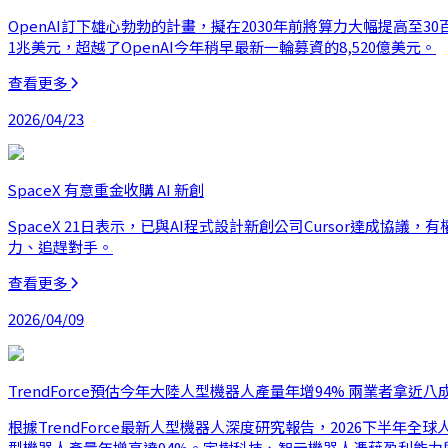
OpenAI訂下雄心勃勃的計畫，擬在2030年前將算力大幅提高至30百萬
1兆美元，超越了OpenAI今年稍早最新一輪募資的8,520億美元。
查看更多
2026/04/23
SpaceX 有意重金收購 AI 新創
SpaceX 21日表示，已與AI程式設計新創公司Cursor達成協議，
力、追趕對手。
查看更多
2026/04/09
TrendForce預估今年大陸人型機器人產量年增94% 兩業者拿近八
根據TrendForce最新人型機器人深度研究報告，2026下半
型機器人產量年增高達94%。宇樹科技、智元機器人憑藉盈利能力