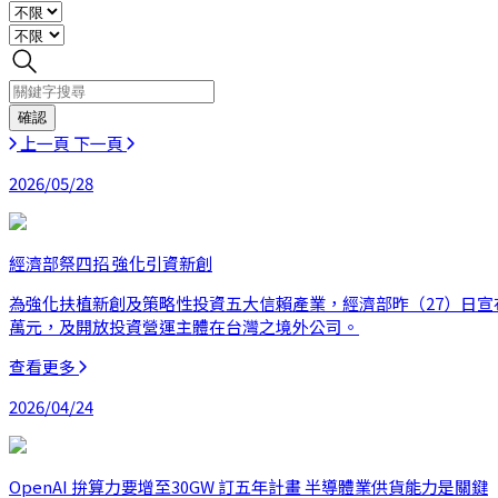
上一頁
下一頁
2026/05/28
經濟部祭四招 強化引資新創
為強化扶植新創及策略性投資五大信賴產業，經濟部昨（27）日宣
萬元，及開放投資營運主體在台灣之境外公司。
查看更多
2026/04/24
OpenAI 拚算力要增至30GW 訂五年計畫 半導體業供貨能力是關鍵