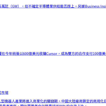
瓩（GW），但不確定半導體業供給能否趕上。另據Business Insid
有權在今年稍後以600億美元收購Cursor，或為雙方的合作支付100億
成市場
年全球人型機器人產業將進入商業化的關鍵期。中國大陸廠商鎖定的商用
與量產進度，預估兩業者合計將囊括近80%的出貨占比。