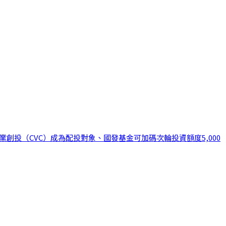
投（CVC）成為配投對象、國發基金可加碼次輪投資額度5,000