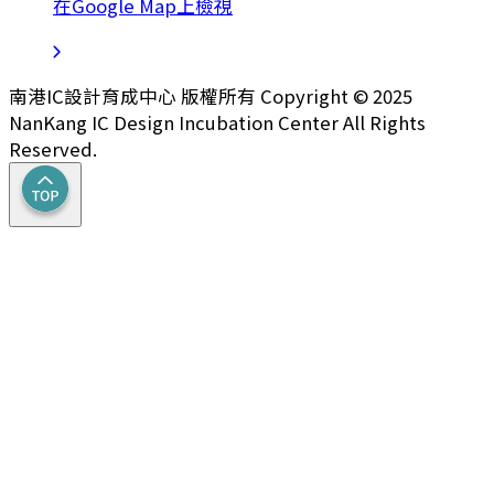
在Google Map上檢視
南港IC設計育成中心 版權所有 Copyright © 2025
NanKang IC Design Incubation Center All Rights
Reserved.