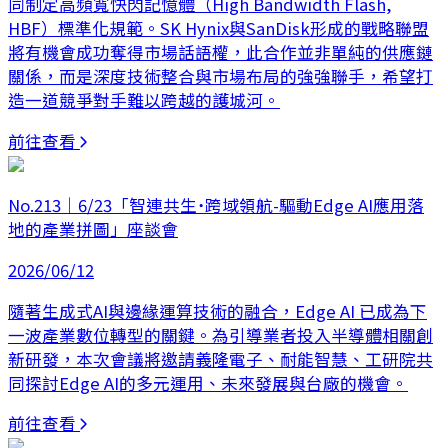
同制定高頻寬快閃記憶體（High Bandwidth Flash,
HBF）標準化規範。SK Hynix與SanDisk形成的戰略聯盟
將有機會成功奪得市場話語權，此合作並非單純的供應鏈
關係，而是深度技術整合與市場布局的強強聯手，希望打
造一道競爭對手難以跨越的護城河。
前往查看
No.213｜6/23「智連共生˙跨域領航-驅動Edge AI應用落
地的產業拼圖」座談會
2026/06/12
隨著生成式AI與邊緣運算技術的融合，Edge AI 已成為下
一波產業數位轉型的關鍵。為引導業者投入半導體相關創
新研發，本次會議將邀請義隆電子、耐能智慧、工研院共
同探討Edge AI的多元運用、未來發展與台廠的機會。
前往查看