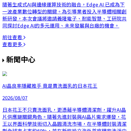
隨著生成式AI與邊緣運算技術的融合，Edge AI 已成為下
一波產業數位轉型的關鍵。為引導業者投入半導體相關創
新研發，本次會議將邀請義隆電子、耐能智慧、工研院共
同探討Edge AI的多元運用、未來發展與台廠的機會。
前往查看
查看更多
新聞中心
AI晶良率隱藏推手 竟是賣洗面乳的日本花王
2026/08/07
日本花王不只賣洗面乳，更憑藉半導體清潔劑，躍升AI晶
片供應鏈關鍵角色。隨著先進封裝與AI晶片需求爆發，花
王以界面科學技術切入晶圓清洗市場，在半導體封裝清潔
劑全球市占率約60%，並在新竹設立海外首座精密洗淨中