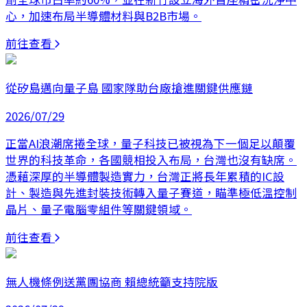
心，加速布局半導體材料與B2B市場。
前往查看
從矽島邁向量子島 國家隊助台廠搶進關鍵供應鏈
2026/07/29
正當AI浪潮席捲全球，量子科技已被視為下一個足以顛覆
世界的科技革命，各國競相投入布局，台灣也沒有缺席。
憑藉深厚的半導體製造實力，台灣正將長年累積的IC設
計、製造與先進封裝技術轉入量子賽道，瞄準極低溫控制
晶片、量子電腦零組件等關鍵領域。
前往查看
無人機條例送黨團協商 賴總統籲支持院版