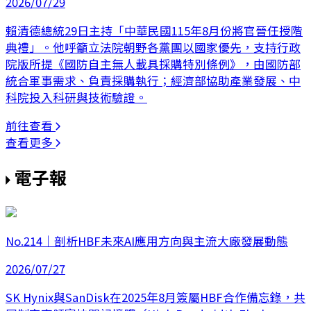
2026/07/29
賴清德總統29日主持「中華民國115年8月份將官晉任授階
典禮」。他呼籲立法院朝野各黨團以國家優先，支持行政
院版所提《國防自主無人載具採購特別條例》，由國防部
統合軍事需求、負責採購執行；經濟部協助產業發展、中
科院投入科研與技術驗證。
前往查看
查看更多
電子報
No.214｜剖析HBF未來AI應用方向與主流大廠發展動態
2026/07/27
SK Hynix與SanDisk在2025年8月簽屬HBF合作備忘錄，共