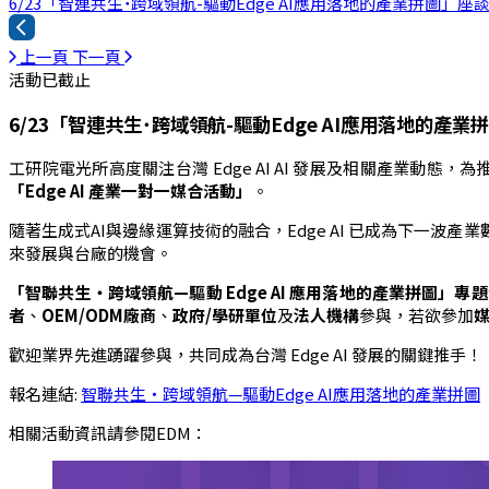
6/23「智連共生˙跨域領航-驅動Edge AI應用落地的產業拼圖」座
上一頁
下一頁
活動已截止
6/23「智連共生˙跨域領航-驅動Edge AI應用落地的產業
工研院電光所高度關注台灣 Edge AI AI 發展及相關產業動態，為推
「Edge AI 產業一對一媒合活動」
。
隨著生成式AI與邊緣運算技術的融合，Edge AI 已成為下一
來發展與台廠的機會。
「智聯共生・跨域領航
—
驅動
Edge AI
應用落地的產業拼圖
」專題
者
、
OEM/ODM廠商
、
政府/學研單位
及
法人機構
參與，若欲參加
歡迎業界先進踴躍參與，共同成為台灣 Edge AI 發展的關鍵推手！
報名連結:
智聯共生・跨域領航—驅動Edge AI應用落地的產業拼圖
相關活動資訊請參閱EDM：