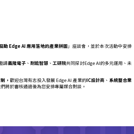
驅動
Edge AI
應用落地的產業拼圖
」座談會，並於本次活動中安排
邀請
義隆電子
、
耐能智慧
、
工研院
共同探討Edge AI的多元運用、未
核制，
歡迎台灣有志投入發展 Edge AI 產業的
IC設計商
、
系統整合業
我們將於審核通過後為您安排專屬媒合對談。