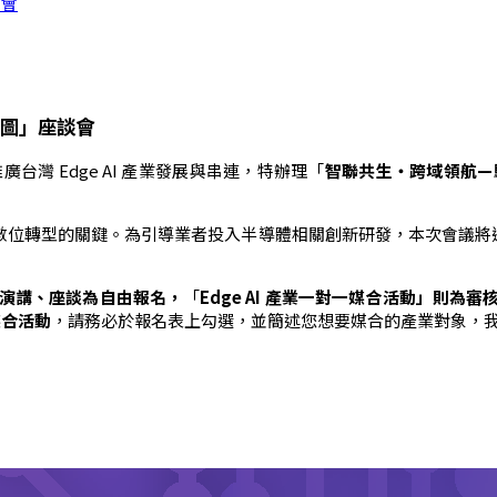
談會
拼圖」座談會
廣台灣 Edge AI 產業發展與串連，特辦理「
智聯共生・跨域領航
—
波產業數位轉型的關鍵。為引導業者投入半導體相關創新研發，本次會議將
演講、座談為自由報名，
「
Edge AI 產業一對一媒合活動」則為審
媒合活動
，請務必於報名表上勾選，並簡述您想要媒合的產業對象，