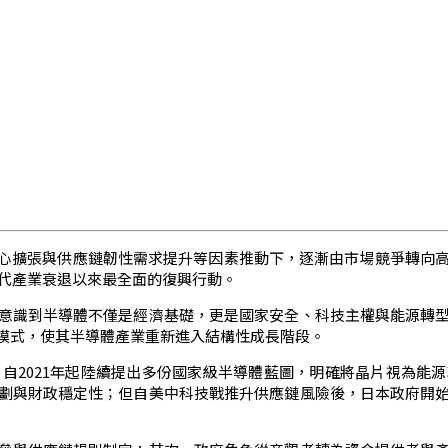
中心擴張與供應鏈韌性需求提升等因素推動下，逐漸由市場競爭轉向
年代產業衰退以來最全面的復興行動。
意識到半導體不僅是經濟基礎，更是國家安全、科技主權與能源轉
模式，使其半導體產業重新進入結構性成長階段。
自2021年起陸續提出多份國家級半導體藍圖，明確將晶片視為能源
劃與財政穩定性；但自美中科技戰推升供應鏈風險後，日本政府開