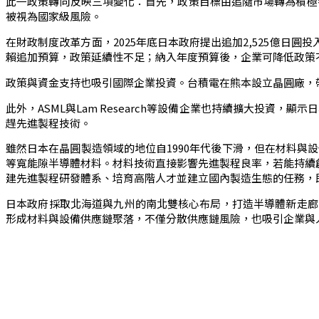
此一政策轉向反映三項變化：首先，政策目標由追隨市場轉為積極
被視為國家級風險。
在財政制度改革方面，2025年底日本政府提出追加2,525億日
賴追加預算，政策延續性不足；納入年度預算後，企業可降低政策不確
政策與資金支持也吸引國際企業投資。台積電在熊本設立晶圓廠，
此外，ASML與Lam Research等設備企業也持續擴大投資，
趕先進製程技術。
雖然日本在晶圓製造領域的地位自1990年代後下滑，但在材料與
等寬能隙半導體材料。材料技術直接影響先進製程良率，若能持續創
建先進製程研發體系、培育高階人才並建立國內製造生態的任務，
日本政府採取北海道與九州的南北雙核心布局，打造半導體新走廊。
形成材料與設備供應鏈聚落，不僅分散供應鏈風險，也吸引企業與