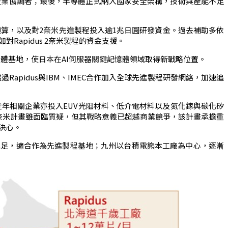
產業協調者；最後，半導體正式納入國家安全架構，技術與產能不足
計預算，以及對2奈米先進製程投入逾1兆日圓研發資金。過去補助多依
apidus 2奈米製程的資金支援。
體基地，使日本在AI伺服器關鍵記憶體領域取得新戰略位置。
Rapidus與IBM、IMEC合作加入全球先進製程研發網絡，加速追
近年相關企業亦投入EUV光阻材料、低介電材料以及氮化鎵與碳化矽
2奈米計畫雖面臨質疑，但其戰略意義已超越商業競爭，該計畫承擔重
決心。
源充足，適合作為先進製程基地；九州以台積電熊本工廠為中心，逐漸