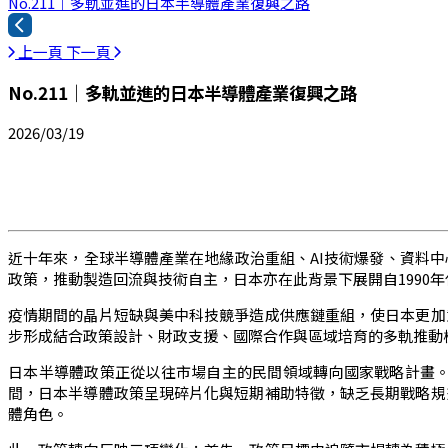
No.211｜多軌並進的日本半導體產業復興之路
上一頁
下一頁
No.211｜多軌並進的日本半導體產業復興之路
2026/03/19
近十年來，全球半導體產業在地緣政治重組、AI技術爆發、資料
政策，推動製造回流與技術自主，日本亦在此背景下展開自1990
疫情期間的晶片短缺與美中科技競爭造成供應鏈重組，使日本更加
步形成結合政策設計、財政支援、國際合作與區域培育的多軌推動
日本半導體政策正從以往市場自主的民間領域轉向國家戰略計畫。
間，日本半導體政策呈現碎片化與短期補助特徵，缺乏長期戰略規
體角色。