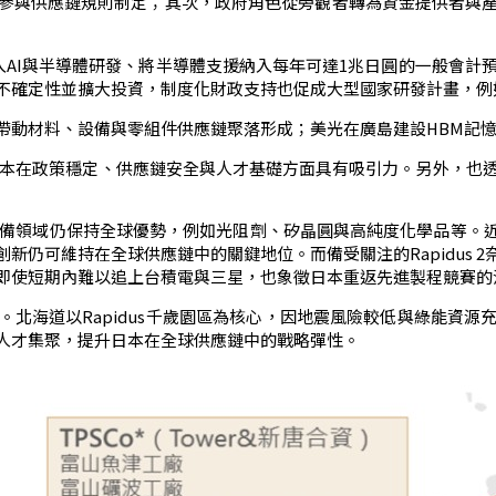
參與供應鏈規則制定；其次，政府角色從旁觀者轉為資金提供者與
圓投入AI與半導體研發、將半導體支援納入每年可達1兆日圓的一般會
定性並擴大投資，制度化財政支持也促成大型國家研發計畫，例如對R
帶動材料、設備與零組件供應鏈聚落形成；美光在廣島建設HBM記憶
顯示日本在政策穩定、供應鏈安全與人才基礎方面具有吸引力。另外，也透過
設備領域仍保持全球優勢，例如光阻劑、矽晶圓與高純度化學品等。
新仍可維持在全球供應鏈中的關鍵地位。而備受關注的Rapidus 
即使短期內難以追上台積電與三星，也象徵日本重返先進製程競賽的
北海道以Rapidus千歲園區為核心，因地震風險較低與綠能資
人才集聚，提升日本在全球供應鏈中的戰略彈性。