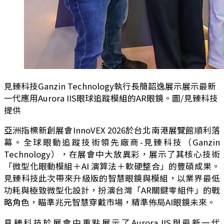
見臻科技Ganzin Technology執行長簡韶逸展示展示最新
一代應用Aurora IIS眼球追蹤模組的AR眼鏡。圖/見臻科技
提供
亞洲指標新創展會InnoVEX 2026於台北南港展覽館順利落
幕。全球眼動追蹤技術領先廠商-見臻科技（Ganzin
Technology），在展會中大放異彩，展示了其核心技術
「微型化眼動模組＋AI 演算法＋軟硬整合」的豐碩成果。
見臻科技此次帶來升級版的智慧眼鏡與模組，以業界最低
功耗與極致微型化設計，扮演台灣「AR關鍵零組件」的戰
略角色，瞄準兆元智慧穿戴市場，精準佈局AI眼鏡未來。
見臻科技於展會中重點展示了Aurora IIS與最新一代