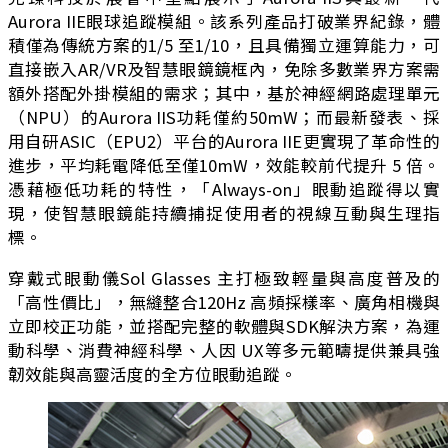
Aurora IIE眼球追蹤模組。該系列產品打破業界紀錄，體
積僅為傳統方案的1/5 至1/10，且具備獨立運算能力，可
直接嵌入AR/VR及智慧眼鏡鏡框內，免除多數業界方案需
額外搭配外掛模組的需求；其中，基於神經網路處理單元
（NPU）的Aurora IIS功耗僅約50mW；而最新發表、採
用自研ASIC（EPU2）平台的Aurora IIE更實現了革命性的
進步，平均耗電降低至僅10mW，效能較前代提升 5 倍。
憑藉極低功耗的特性，「Always-on」眼動追蹤得以實
現，使智慧眼鏡能持續捕捉使用者的視線互動與生理指
標。
穿戴式眼動儀Sol Glasses 主打極致輕量與高度普及的
「高性價比」，無縫整合120Hz 高頻採樣率、廣角相機與
立即校正功能，並搭配完整的軟體與SDK解決方案，為運
動科學、消費神經科學、人因 UX等多元範疇提供兼具強
韌效能與高靈活度的全方位眼動追蹤。