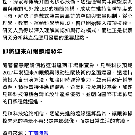
控、滑鼠等傳統介面的核心技術。透過僅需兩顆微型感測
器與兩顆紅外線LED的極簡架構，成功在維持高精準度的
同時，解決了穿戴式裝置最嚴苛的空間與電量限制。從心
理學、教育、運動科學等領域，皆已開始導入這項技術，
研究人員得以深入理解其認知與行為模式，而這正是後續
研究分析與產品應用發展的重要起點。
即將迎來AI眼鏡爆發年
隨著智慧眼鏡價格逐漸達到市場甜蜜點，見臻科技預期
2027年將迎來AI眼鏡與眼動追蹤技術的全面爆發。透過持
續投入自研演算法，加強即時運算能力。並善用政府輔導
資源，積極串接供應鏈體系、企業創投及創投基金，加速
見臻科技深耕台灣IC設計產業優勢，並朝向國際市場佈局
的目標穩健邁進。
見臻科技始終相信，透過先進的邊緣運算晶片，讓眼神操
控未來的場景不再只是電影想像，而是日常生活的實踐。
資料來源：
工商時報