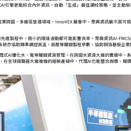
AI引擎更能綜合內外資訊，自動「生成」最佳調校策略，並主動
造業跨國、多廠區營運場域。InnoVEX 展會中，聚典資訊展示其
先進製程中，微小的環境波動都可能影響良率。聚典資訊AI-FMC
，系統亦協助精準調控高溫、高壓等關鍵製程參數，協助銅箔基板企業
代理式AI優化水、電等關鍵資源管理。在跨國水資源大廠的實績中，
時，在全球揚聲器大廠複雜的組裝產線中，代理AI也能整合詢價、報