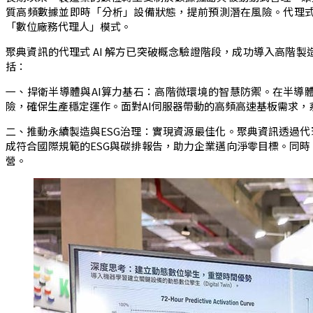
質高頻數據並即時「分析」設備狀態，提前預測潛在風險。代理式
「數位廠務代理人」模式。
聚典資訊的代理式 AI 解方已突破概念驗證階段，成功導入高階製
括：
一、捍衛半導體與AI算力基石：高階微環境的智慧防禦。在半導體
險，確保生產穩定運作。面對AI伺服器帶動的高頻高速基板需求
二、推動永續製造與ESG治理：實現資源最佳化。聚典資訊透過
成符合國際規範的ESG與碳排報告，助力企業邁向淨零目標。同
營。