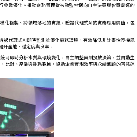
執行參數優化。推動廠務管理從被動監控邁向自主決策與智慧營運的
可規模化複製、跨領域落地的實績，驗證代理式AI的實務應用價值，包
S透過代理式AI即時監測並優化廠務環境，有效降低非計畫性停機風
提升產能、穩定度與良率。
系統可即時分析水質與環境變化，自主調整藥劑投放決策，並自動生
價、比對、產能與能耗數據，協助企業實現效率與永續兼顧的智慧運