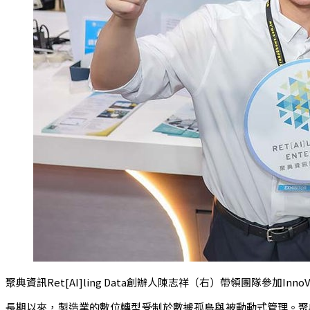
聚典資訊Ret[AI]ling Data創辦人陳志祥（右）帶領團隊參加In
長期以來，製造業的數位轉型受制於數據孤島與被動動式管理。聚典