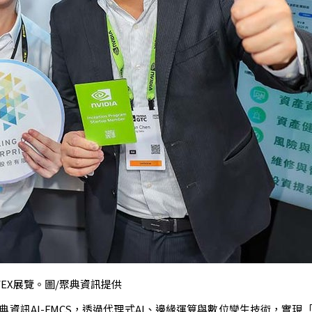
noVEX展覽。圖/聚典資訊提供
資訊AI-FMCS，透過代理式AI、邊緣運算與數位孿生技術，實